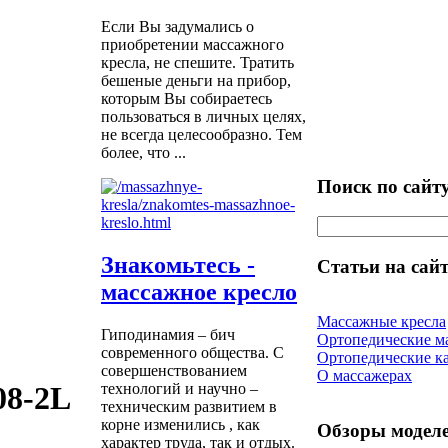
Если Вы задумались о
приобретении массажного
кресла, не спешите. Тратить
бешеные деньги на прибор,
которым Вы собираетесь
пользоваться в личных целях,
не всегда целесообразно. Тем
более, что ...
Поиск по сайт
Знакомьтесь -
Статьи на сайт
массажное кресло
Массажные кресла
Гиподинамия – бич
Ортопедические м
современного общества. С
Ортопедические к
совершенствованием
О массажерах
технологий и научно –
08-2L
техническим развитием в
корне изменились , как
Обзоры модел
характер труда, так и отдых.