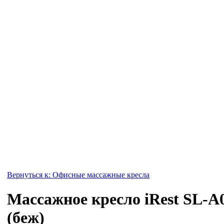
Вернуться к: Офисные массажные кресла
Массажное кресло iRest SL-A
(беж)