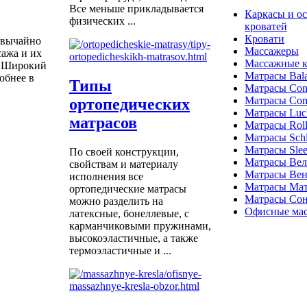
Все меньше прикладывается
Каркасы и о
физических ...
кроватей
Кровати
звычайно
Массажеры
сажа и их
Массажные к
. Широкий
Матрасы Bal
обнее в
Типы
Матрасы Com
Матрасы Com
ортопедических
Матрасы Luc
матрасов
Матрасы Roll
Матрасы Schla
Матрасы Sle
По своей конструкции,
Матрасы Ве
свойствам и материалу
Матрасы Вен
исполнения все
Матрасы Ма
ортопедические матрасы
Матрасы Со
можно разделить на
Офисные мас
латексные, бонеллевые, с
карманчиковыми пружинами,
высокоэластичные, а также
термоэластичные и ...