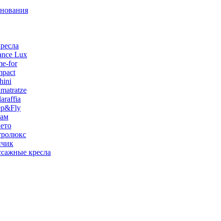
снования
ресла
ance Lux
e-for
pact
hini
matratze
raffia
ep&Fly
лам
ето
тролюкс
нчик
сажные кресла