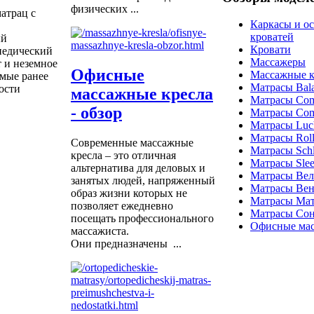
физических ...
атрац с
Каркасы и о
кроватей
ый
Кровати
педический
Массажеры
 и неземное
Офисные
Массажные к
омые ранее
Матрасы Bal
ости
массажные кресла
Матрасы Com
- обзор
Матрасы Com
Матрасы Luc
Матрасы Roll
Современные массажные
Матрасы Schla
кресла – это отличная
Матрасы Sle
альтернатива для деловых и
Матрасы Ве
занятых людей, напряженный
Матрасы Вен
образ жизни которых не
Матрасы Ма
позволяет ежедневно
Матрасы Со
посещать профессионального
Офисные мас
массажиста.
Они предназначены ...