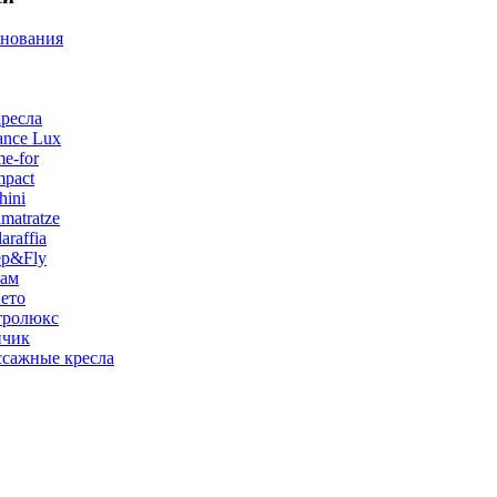
снования
ресла
ance Lux
e-for
pact
hini
matratze
raffia
ep&Fly
лам
ето
тролюкс
нчик
сажные кресла