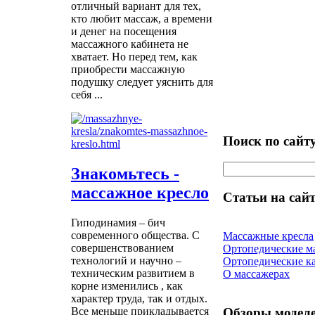
отличный вариант для тех,
кто любит массаж, а времени
и денег на посещения
массажного кабинета не
хватает. Но перед тем, как
приобрести массажную
подушку следует уяснить для
себя ...
Поиск по сайт
Знакомьтесь -
массажное кресло
Статьи на сайт
Гиподинамия – бич
современного общества. С
Массажные кресла
совершенствованием
Ортопедические м
технологий и научно –
Ортопедические к
техническим развитием в
О массажерах
корне изменились , как
характер труда, так и отдых.
Обзоры модел
Все меньше прикладывается