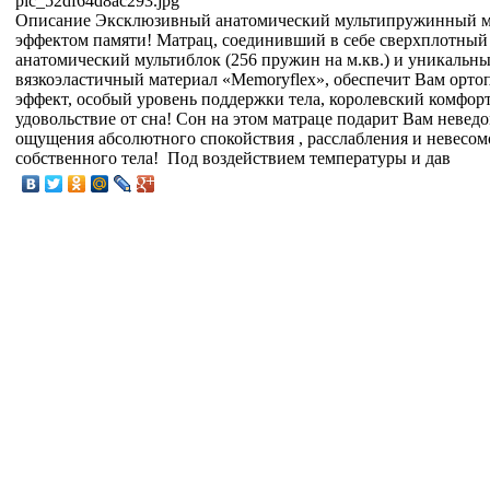
pic_52df64d8ac293.jpg
Описание
Эксклюзивный анатомический мультипружинный м
эффектом памяти! Матрац, соединивший в себе сверхплотный
анатомический мультиблок (256 пружин на м.кв.) и уникальн
вязкоэластичный материал «Memoryflex», обеспечит Вам орто
эффект, особый уровень поддержки тела, королевский комфорт
удовольствие от сна! Сон на этом матраце подарит Вам невед
ощущения абсолютного спокойствия , расслабления и невесом
собственного тела! Под воздействием температуры и дав