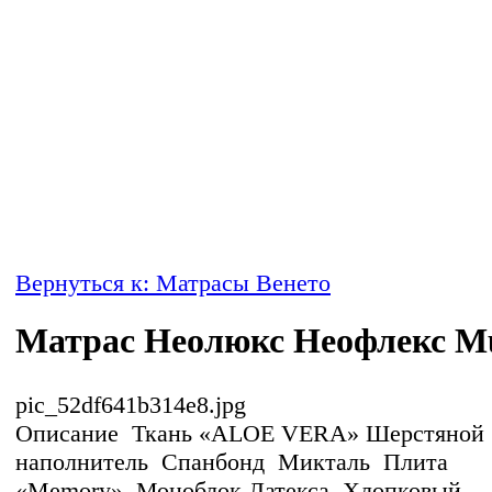
Вернуться к: Матрасы Венето
Матрас Неолюкс Неофлекс Mu
pic_52df641b314e8.jpg
Описание
Ткань «ALOE VERA» Шерстяной
наполнитель Спанбонд Микталь Плита
«Memory» Моноблок Латекса Хлопковый