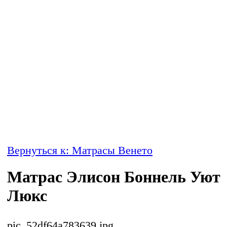
Вернуться к: Матрасы Венето
Матрас Элисон Боннель Уют
Люкс
pic_52df64a783639.jpg