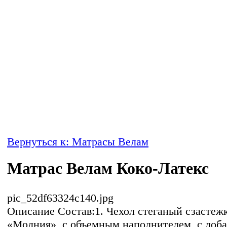
Вернуться к: Матрасы Велам
Матрас Велам Коко-Латекс
pic_52df63324c140.jpg
Описание
Состав:1. Чехол стеганый сзастеж
«Молния», с объемным наполнителем, с доб