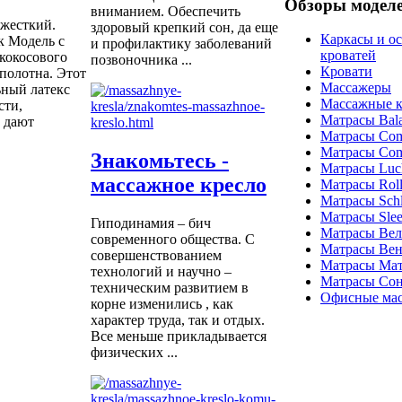
Обзоры модел
вниманием. Обеспечить
 жесткий.
здоровый крепкий сон, да еще
Каркасы и о
к Модель с
и профилактику заболеваний
кроватей
 кокосового
позвоночника ...
Кровати
 полотна. Этот
Массажеры
ьный латекс
Массажные к
сти,
Матрасы Bal
и дают
Матрасы Com
Матрасы Com
Знакомьтесь -
Матрасы Luc
массажное кресло
Матрасы Roll
Матрасы Schla
Матрасы Sle
Гиподинамия – бич
Матрасы Ве
современного общества. С
Матрасы Вен
совершенствованием
Матрасы Ма
технологий и научно –
Матрасы Со
техническим развитием в
Офисные мас
корне изменились , как
характер труда, так и отдых.
Все меньше прикладывается
физических ...