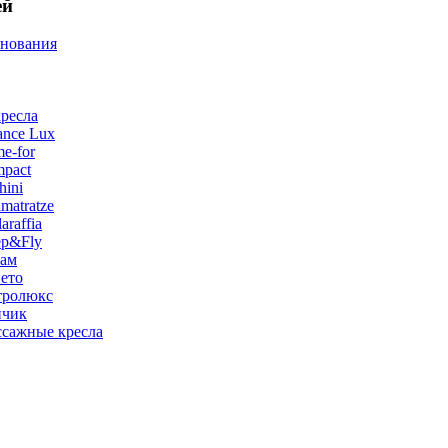
ей
снования
ресла
ance Lux
e-for
pact
hini
matratze
raffia
ep&Fly
лам
ето
тролюкс
нчик
сажные кресла