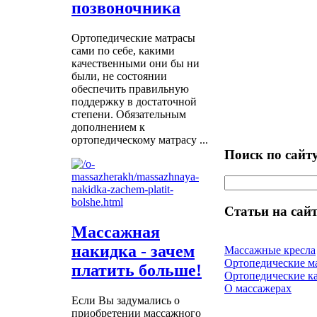
позвоночника
Ортопедические матрасы
сами по себе, какими
качественными они бы ни
были, не состоянии
обеспечить правильную
поддержку в достаточной
степени. Обязательным
дополнением к
ортопедическому матрасу ...
Поиск по сайт
Статьи на сайт
Массажная
накидка - зачем
Массажные кресла
Ортопедические м
платить больше!
Ортопедические к
О массажерах
Если Вы задумались о
приобретении массажного