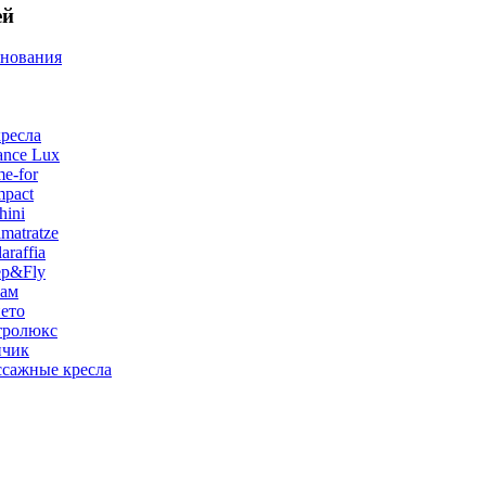
ей
снования
ресла
ance Lux
e-for
pact
hini
matratze
raffia
ep&Fly
лам
ето
тролюкс
нчик
сажные кресла