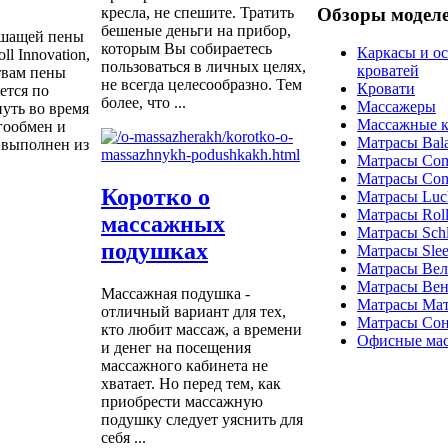
Обзоры модел
кресла, не спешите. Тратить
бешеные деньги на прибор,
ышащей пены
которым Вы собираетесь
Каркасы и о
l Innovation,
пользоваться в личных целях,
кроватей
твам пены
не всегда целесообразно. Тем
Кровати
ется по
более, что ...
Массажеры
нуть во время
Массажные к
гообмен и
Матрасы Bal
 выполнен из
Матрасы Com
Матрасы Com
Коротко о
Матрасы Luc
Матрасы Roll
массажных
Матрасы Schla
подушках
Матрасы Sle
Матрасы Ве
Матрасы Вен
Массажная подушка -
Матрасы Ма
отличный вариант для тех,
Матрасы Со
кто любит массаж, а времени
Офисные мас
и денег на посещения
массажного кабинета не
хватает. Но перед тем, как
приобрести массажную
подушку следует уяснить для
себя ...