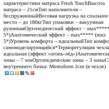
характеристики матраса Fresh TouchВысота
матраса – 21смТип наполнителя –
беспружинныйВесовая нагрузка на спальное
место – до 180кгТип упаковки – вакуумная
рулоннаяОртопедический эффект – max*****
5*)Анатомический эффект – max***** (max
5*)Уровень комфорта – идеальныйТип комфо
самомоделирующийся*Терморегуляция чехла
идеальная (эффект «огонь-лёд»)Анатомическ
зоны – 7 зонОртопедические зоны – 3 зоныС
внутреннего блока: Memoform 2cm (в чехле)