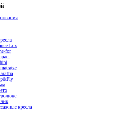
ей
снования
ресла
ance Lux
e-for
pact
hini
matratze
raffia
ep&Fly
лам
ето
тролюкс
нчик
сажные кресла