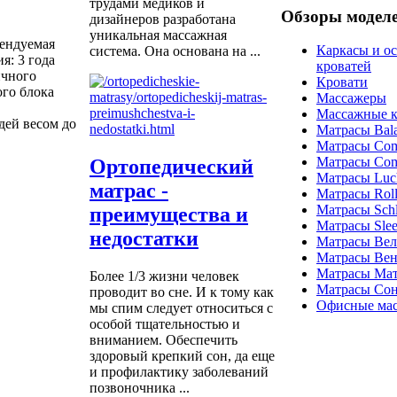
трудами медиков и
Обзоры модел
дизайнеров разработана
уникальная массажная
мендуемая
Каркасы и о
система. Она основана на ...
ия: 3 года
кроватей
ичного
Кровати
го блока
Массажеры
Массажные к
дей весом до
Матрасы Bal
Матрасы Com
Матрасы Com
Ортопедический
Матрасы Luc
матрас -
Матрасы Roll
Матрасы Schla
преимущества и
Матрасы Sle
недостатки
Матрасы Ве
Матрасы Вен
Матрасы Ма
Более 1/3 жизни человек
Матрасы Со
проводит во сне. И к тому как
Офисные мас
мы спим следует относиться с
особой тщательностью и
вниманием. Обеспечить
здоровый крепкий сон, да еще
и профилактику заболеваний
позвоночника ...