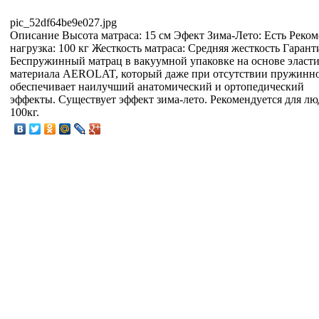
pic_52df64be9e027.jpg
Описание
Высота матраса: 15 см Эфект Зима-Лето: Есть Реко
нагрузка: 100 кг Жесткость матраса: Средняя жесткость Гарант
Беспружинный матрац в вакуумной упаковке на основе эласт
материала AEROLAT, который даже при отсутствии пружинно
обеспечивает наилучший анатомический и ортопедический
эффекты. Существует эффект зима-лето. Рекомендуется для лю
100кг.