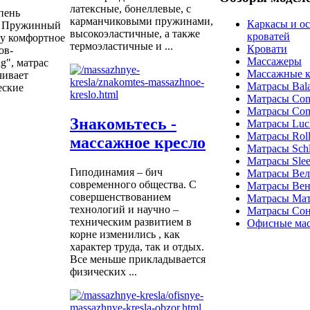
латексные, бонеллевые, с
пень
карманчиковыми пружинами,
Каркасы и о
г. Пружинный
высокоэластичные, а также
кроватей
му комфортное
термоэластичные и ...
Кровати
ов-
Массажеры
g", матрас
Массажные к
чивает
Матрасы Bal
еские
Матрасы Com
Матрасы Com
Знакомьтесь -
Матрасы Luc
Матрасы Roll
массажное кресло
Матрасы Schla
Матрасы Sle
Гиподинамия – бич
Матрасы Ве
современного общества. С
Матрасы Вен
совершенствованием
Матрасы Ма
технологий и научно –
Матрасы Со
техническим развитием в
Офисные мас
корне изменились , как
характер труда, так и отдых.
Все меньше прикладывается
физических ...