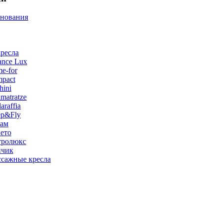
снования
ресла
ance Lux
e-for
pact
hini
matratze
raffia
ep&Fly
лам
ето
тролюкс
нчик
сажные кресла