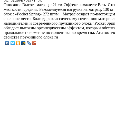
pic_52df64f75e971.jpg
Описание
Высота матраца: 21 см. Эффект зима/лето: Есть. Сте
жесткости: средняя. Рекомендуемая нагрузка на матрац: 130 к
блок : «Pocket Spring» 272 шт/м. Матрас создает по-настояще
спальное место. Благодаря классическому сочетанию материал
наполнителей и современного пружинного блока "Pocket Sprin
обладает высоким ортопедическим эффектом, который обеспе
правильное положение позвоночника во время сна. Анатомич
свойства пружинного блока га