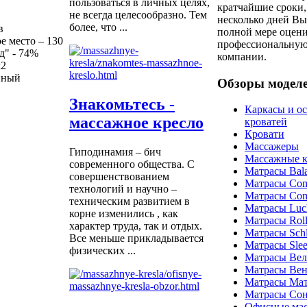
пользоваться в личных целях,
кратчайшие сроки,
не всегда целесообразно. Тем
несколько дней Вы
более, что ...
в
полной мере оцен
е место – 130
профессиональную
рд" - 74%
компании.
м2
йный
Обзоры модел
Знакомьтесь -
Каркасы и о
массажное кресло
кроватей
Кровати
Массажеры
Гиподинамия – бич
Массажные к
современного общества. С
Матрасы Bal
совершенствованием
Матрасы Com
технологий и научно –
Матрасы Com
техническим развитием в
Матрасы Luc
корне изменились , как
Матрасы Roll
характер труда, так и отдых.
Матрасы Schla
Все меньше прикладывается
Матрасы Sle
физических ...
Матрасы Ве
Матрасы Вен
Матрасы Ма
Матрасы Со
Офисные мас