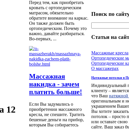
Перед тем, как приобретать
кровать с ортопедическим
матрасом, обязательно
Поиск по сайт
обратите внимание на каркас.
Он также должен быть
ортопедическим. Почему это
важно, давайте разбираться.
Статьи на сайт
Во-первых, ...
Массажные кресла
Ортопедические м
Ортопедические к
О массажерах
Массажная
Натяжные потолки в П
накидка - зачем
Индивидуальный п
клиенту – является
платить больше!
что Ваш
натяжной
оригинальным и н
Если Вы задумались о
украшением Вашег
a 12
приобретении массажного
Вы хотите заказат
кресла, не спешите. Тратить
потолок – просто 
бешеные деньги на прибор,
или оставьте свою
которым Вы собираетесь
сайте. Ваш заказ б