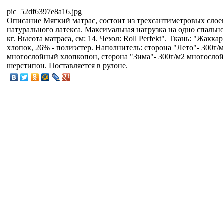
pic_52df6397e8a16.jpg
Описание
Мягкий матрас, состоит из трехсантиметровых слое
натурального латекса. Максимальная нагрузка на одно спально
кг. Высота матраса, см: 14. Чехол: Roll Perfekt". Ткань: "Жакка
хлопок, 26% - полиэстер. Наполнитель: сторона "Лето"- 300г/
многослойный хлопкопон, сторона "Зима"- 300г/м2 многосло
шерстипон. Поставляется в рулоне.