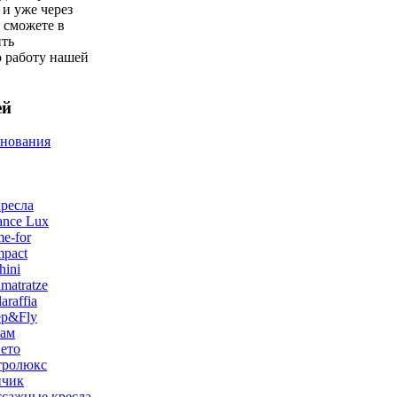
 и уже через
 сможете в
ить
 работу нашей
ей
снования
ресла
ance Lux
e-for
pact
hini
matratze
raffia
ep&Fly
лам
ето
тролюкс
нчик
сажные кресла