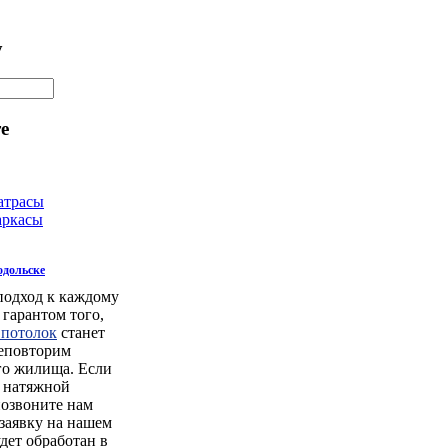
у
е
атрасы
аркасы
одольске
одход к каждому
 гарантом того,
 потолок
станет
еповторим
о жилища. Если
ь натяжной
позвоните нам
 заявку на нашем
удет обработан в