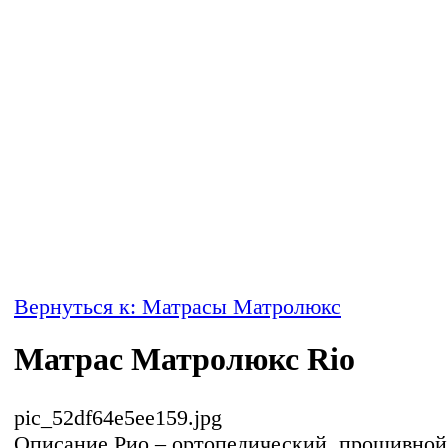
Вернуться к: Матрасы Матролюкс
Матрас Матролюкс Rio
pic_52df64e5ee159.jpg
Описание
Рио – ортопедический, прошивной