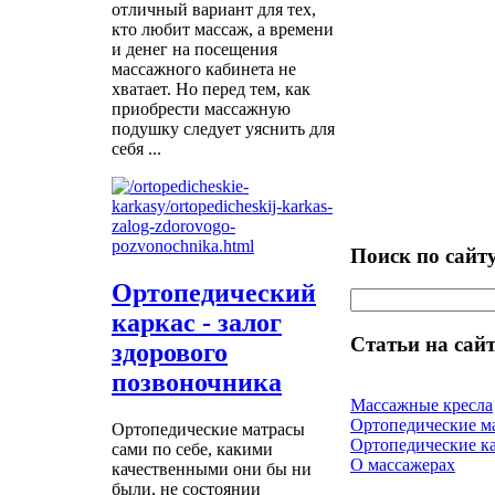
отличный вариант для тех,
кто любит массаж, а времени
и денег на посещения
массажного кабинета не
хватает. Но перед тем, как
приобрести массажную
подушку следует уяснить для
себя ...
Поиск по сайт
Ортопедический
каркас - залог
Статьи на сайт
здорового
позвоночника
Массажные кресла
Ортопедические м
Ортопедические матрасы
Ортопедические к
сами по себе, какими
О массажерах
качественными они бы ни
были, не состоянии