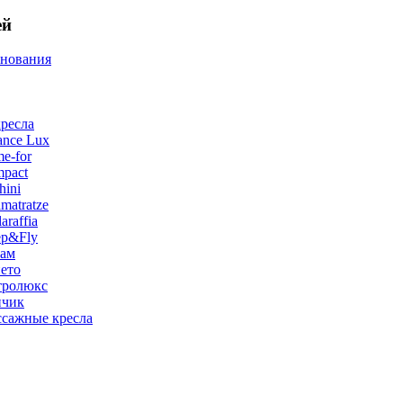
ей
снования
ресла
ance Lux
e-for
pact
hini
matratze
raffia
ep&Fly
лам
ето
тролюкс
нчик
сажные кресла