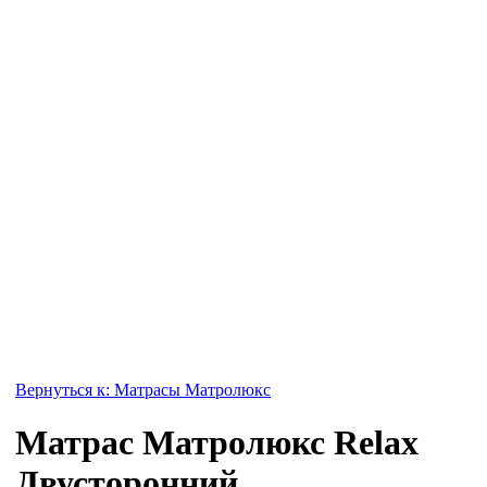
Вернуться к: Матрасы Матролюкс
Матрас Матролюкс Relax
Двусторонний