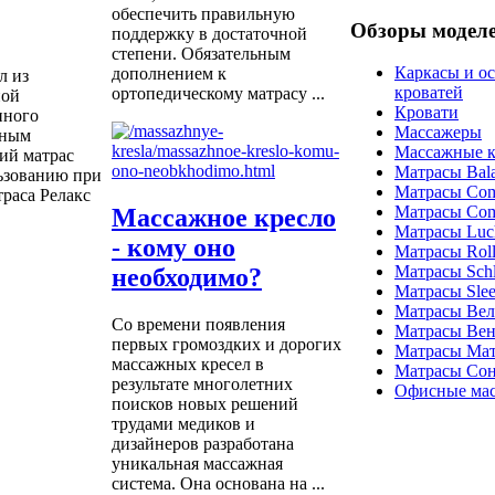
обеспечить правильную
Обзоры модел
поддержку в достаточной
степени. Обязательным
Каркасы и о
дополнением к
л из
кроватей
ортопедическому матрасу ...
ной
Кровати
нного
Массажеры
ьным
Массажные к
й матрас
Матрасы Bal
льзованию при
Матрасы Com
раса Релакс
Матрасы Com
Массажное кресло
Матрасы Luc
- кому оно
Матрасы Roll
Матрасы Schla
необходимо?
Матрасы Sle
Матрасы Ве
Со времени появления
Матрасы Вен
первых громоздких и дорогих
Матрасы Ма
массажных кресел в
Матрасы Со
результате многолетних
Офисные мас
поисков новых решений
трудами медиков и
дизайнеров разработана
уникальная массажная
система. Она основана на ...