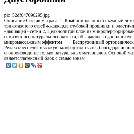
pic_52df647096295.jpg
Описание
Состав матраса: 1. Комбинированный съемный чехо
трикотажного стрейч-жаккарда глубокой прошивки и эластич
«дышащей» сетки 2. Цельнолитой блок из микроперфорирова
семизонного натурального латекса, обладающего дополнител
микромассажным эффектом Беспружинный ортопедически
Релаксобеспечит высокую комфортность сна, благодаря испо
егопроизводстве только натуральных материалов. Основой мат
являетсялатексный блок с семью зонам