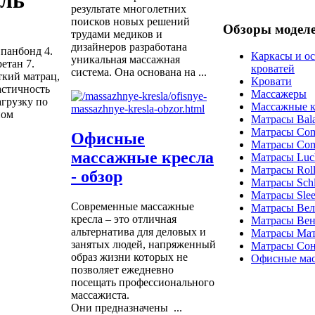
ель
результате многолетних
поисков новых решений
Обзоры модел
трудами медиков и
дизайнеров разработана
Спанбонд 4.
Каркасы и о
уникальная массажная
етан 7.
кроватей
система. Она основана на ...
кий матрац,
Кровати
астичность
Массажеры
агрузку по
Массажные к
ном
Матрасы Bal
Матрасы Com
Офисные
Матрасы Com
массажные кресла
Матрасы Luc
Матрасы Roll
- обзор
Матрасы Schla
Матрасы Sle
Современные массажные
Матрасы Ве
кресла – это отличная
Матрасы Вен
альтернатива для деловых и
Матрасы Ма
занятых людей, напряженный
Матрасы Со
образ жизни которых не
Офисные мас
позволяет ежедневно
посещать профессионального
массажиста.
Они предназначены ...