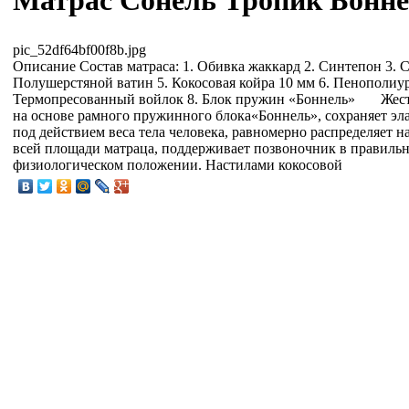
Матрас Сонель Тропик Бонн
pic_52df64bf00f8b.jpg
Описание
Состав матраса: 1. Обивка жаккард 2. Синтепон 3. 
Полушерстяной ватин 5. Кокосовая койра 10 мм 6. Пенополиур
Термопресованный войлок 8. Блок пружин «Боннель» Жест
на основе рамного пружинного блока«Боннель», сохраняет эл
под действием веса тела человека, равномерно распределяет н
всей площади матраца, поддерживает позвоночник в правиль
физиологическом положении. Настилами кокосовой