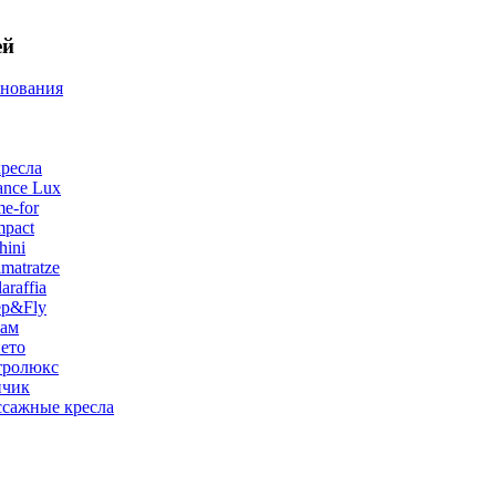
ей
снования
ресла
ance Lux
e-for
pact
hini
matratze
raffia
ep&Fly
лам
ето
тролюкс
нчик
сажные кресла