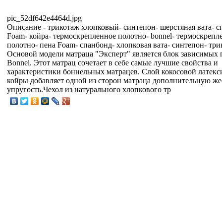
pic_52df642e4464d.jpg
Описание
- трикотаж хлопковый- синтепон- шерстяная вата- с
Foam- койра- термоскрепленное полотно- bonnel- термоскрепл
полотно- пена Foam- спанбонд- хлопковая вата- синтепон- тр
Основой модели матраца "Эксперт" является блок зависимых
Bonnel. Этот матрац сочетает в себе самые лучшие свойства и
характеристики боннельных матрацев. Слой кокосовой латек
койры добавляет одной из сторон матраца дополнительную же
упругость.Чехол из натурального хлопкового тр