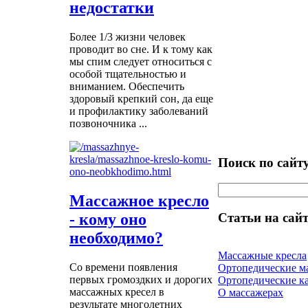
недостатки
Более 1/3 жизни человек
проводит во сне. И к тому как
мы спим следует относиться с
особой тщательностью и
вниманием. Обеспечить
здоровый крепкий сон, да еще
и профилактику заболеваний
позвоночника ...
Поиск по сайт
Массажное кресло
- кому оно
Статьи на сайт
необходимо?
Массажные кресла
Со времени появления
Ортопедические м
первых громоздких и дорогих
Ортопедические к
массажных кресел в
О массажерах
результате многолетних