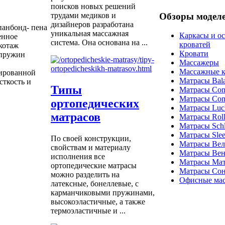
поисков новых решений
Обзоры модел
трудами медиков и
дизайнеров разработана
панбонд- пена
уникальная массажная
Каркасы и о
енное
система. Она основана на ...
кроватей
икотаж
Кровати
 пружин
Массажеры
Массажные к
сированной
Матрасы Bal
сткость и
Типы
Матрасы Com
Матрасы Com
ортопедических
Матрасы Luc
матрасов
Матрасы Roll
Матрасы Schla
Матрасы Sle
По своей конструкции,
Матрасы Ве
свойствам и материалу
Матрасы Вен
исполнения все
Матрасы Ма
ортопедические матрасы
Матрасы Со
можно разделить на
Офисные мас
латексные, бонеллевые, с
карманчиковыми пружинами,
высокоэластичные, а также
термоэластичные и ...