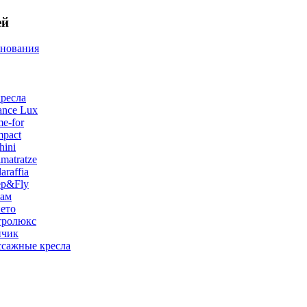
ей
снования
ресла
ance Lux
e-for
pact
hini
matratze
raffia
ep&Fly
лам
ето
тролюкс
нчик
сажные кресла