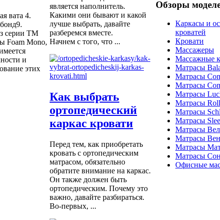
Обзоры модел
является наполнитель.
Какими они бывают и какой
я вата 4.
Каркасы и о
лучше выбрать, давайте
бонд9.
кроватей
разберемся вместе.
из серии ТМ
Кровати
Начнем с того, что ...
ны Foam Mono,
Массажеры
имеется
Массажные к
хности и
Матрасы Bal
ование этих
Матрасы Com
Матрасы Com
Матрасы Luc
Как выбрать
Матрасы Roll
ортопедический
Матрасы Schla
Матрасы Sle
каркас кровати
Матрасы Ве
Матрасы Вен
Перед тем, как приобретать
Матрасы Ма
кровать с ортопедическим
Матрасы Со
матрасом, обязательно
Офисные мас
обратите внимание на каркас.
Он также должен быть
ортопедическим. Почему это
важно, давайте разбираться.
Во-первых, ...