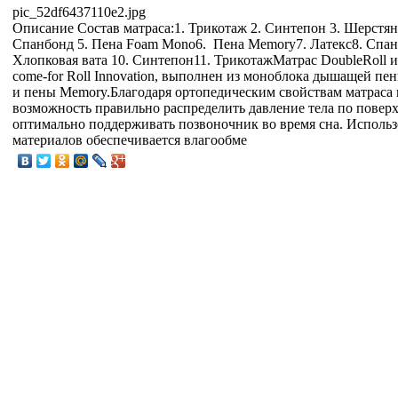
pic_52df6437110e2.jpg
Описание
Состав матраса:1. Трикотаж 2. Синтепон 3. Шерстяна
Спанбонд 5. Пена Foam Mono6. Пена Memory7. Латекс8. Спан
Хлопковая вата 10. Синтепон11. ТрикотажМатрас DoubleRoll 
come-for Roll Innovation, выполнен из моноблока дышащей пе
и пены Memory.Благодаря ортопедическим свойствам матраса 
возможность правильно распределить давление тела по повер
оптимально поддерживать позвоночник во время сна. Использ
материалов обеспечивается влагообме