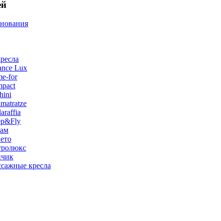
ей
снования
ресла
ance Lux
e-for
pact
hini
matratze
raffia
ep&Fly
лам
ето
тролюкс
нчик
сажные кресла