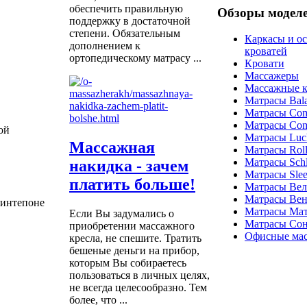
обеспечить правильную
Обзоры модел
поддержку в достаточной
степени. Обязательным
Каркасы и о
дополнением к
кроватей
ортопедическому матрасу ...
Кровати
Массажеры
Массажные к
Матрасы Bal
Матрасы Com
Матрасы Com
ой
Матрасы Luc
Массажная
Матрасы Roll
Матрасы Schla
накидка - зачем
Матрасы Sle
платить больше!
Матрасы Ве
Матрасы Вен
синтепоне
Матрасы Ма
Если Вы задумались о
Матрасы Со
приобретении массажного
Офисные мас
кресла, не спешите. Тратить
бешеные деньги на прибор,
которым Вы собираетесь
пользоваться в личных целях,
не всегда целесообразно. Тем
более, что ...