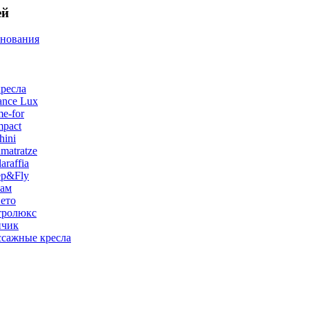
ей
снования
ресла
ance Lux
e-for
pact
hini
matratze
raffia
ep&Fly
лам
ето
тролюкс
нчик
сажные кресла