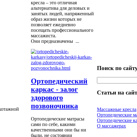
кресла – это отличная
альтернатива для деловых и
занятых людей, напряженный
образ жизни которых не
позволяет ежедневно
посещать профессионального
массажиста.
Они предназначены ...
Поиск по сайт
Ортопедический
каркас - залог
Статьи на сайт
здорового
позвоночника
котажной
Массажные кресла
Ортопедические м
Ортопедические матрасы
Ортопедические к
сами по себе, какими
О массажерах
качественными они бы ни
были, не состоянии