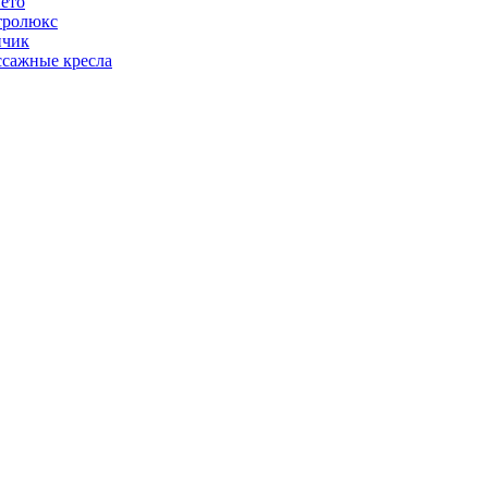
ето
тролюкс
нчик
сажные кресла