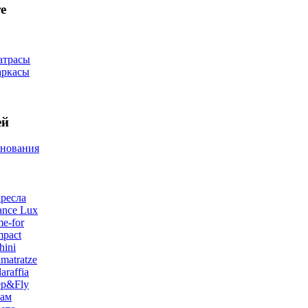
е
атрасы
аркасы
ей
снования
ресла
ance Lux
e-for
pact
hini
matratze
raffia
ep&Fly
лам