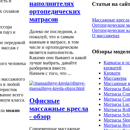
ость и
наполнителях
Статьи на сайт
ортопедических
х сплавов
матрасов
Массажные кресла
Ортопедические м
ессора
Ортопедические к
Далеко не последним, а
я пауз и
О массажерах
пожалуй, что и самым
важным в матрасе, в том
ве передовой
числе и ортопедическом
 массаж с
Обзоры модел
является наполнитель.
Какими они бывают и какой
Каркасы и о
лучше выбрать, давайте
ого человека
кроватей
разберемся вместе.
Кровати
Начнем с того, что ...
Массажеры
ь массажного
Массажные к
ки в любой
Матрасы Bal
теристик
Матрасы Com
вание всего
Матрасы Com
Офисные
миум класса.
Матрасы Luc
массажные кресла
Матрасы Roll
сла
можно
Матрасы Schla
- обзор
Матрасы Sle
Матрасы Ве
Современные массажные