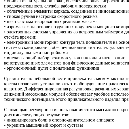
• обивка из натуральной кожи, обеспечивающая гигроскопичн
продолжительность службы рабочим поверхностям
• облегчённые элементы каркаса, созданные из инновационны
• гибкая ручная настройка скоростного режима
• шесть автоматизированных режимов массажа
• аэромассаж на основе воздушных подушек и мощного компр
• электронная система управления со встроенным таймером дл
отсчёта времени
• электронный мониторинг контура тела пользователя на осно
системы сканирования, обеспечивающий «интеллектуальный»
индивидуальными настройками
• впечатляющий набор режимов углов наклона и интеграции
конструкционных элементов под физические данные конкретн
• эргономичный пульт с понятными функциями
Сравнительно небольшой вес и привлекательная компактност
кресла позволяют устанавливать это оборудование практичес
квартире. Дифференцированная регулировка различных харак
движений массажных модулей обеспечивает удобное использо
технического потенциала этого привлекательного изделия пре
С помощью регулярного использования этого массажного кре
достичь
следующих результатов:
• ликвидировать боли в опорно-двигательном аппарате
• укрепить мышечный корсет и суставы