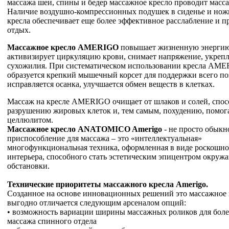
массажа шеи, спины и бедер массажное кресло проводит масса
Наличие воздушно-компрессионных подушек в сиденье и нож
кресла обеспечивает еще более эффективное расслабление и 
отдых.
Массажное кресло AMERIGO
повышает жизненную энергию
активизирует циркуляцию крови, снимает напряжение, укреп
сухожилия. При систематическом использовании кресла AM
образуется крепкий мышечный корсет для поддержки всего по
исправляется осанка, улучшается обмен веществ в клетках.
Массаж на кресле AMERIGO очищает от шлаков и солей, спос
разрушению жировых клеток и, тем самым, похудению, помога
целлюлитом.
Массажное кресло ANATOMICO Amerigo
- не просто обыкн
приспособление для массажа – это «интеллектуальная»
многофункциональная техника, оформленная в виде роскошно
интерьера, способного стать эстетическим эпицентром окру
обстановки.
Технические приоритеты массажного кресла Amerigo.
Созданное на основе инновационных решений это массажное 
выгодно отличается следующим арсеналом опций:
• возможность вариации ширины массажных роликов для боле
массажа спинного отдела