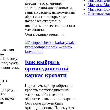
Матрасы Вен
кресла – это отличная
Матрасы Ма
альтернатива для деловых и
Матрасы Со
занятых людей, напряженный
Офисные мас
образ жизни которых не
позволяет ежедневно
посещать профессионального
массажиста.
Они предназначены ...
и
внивания
ния
я. Поэтому
Как выбрать
 под рукой,
ортопедический
приоритеты,
каркас кровати
арты
е
Перед тем, как приобретать
процедур.
кровать с ортопедическим
я и
матрасом, обязательно
го вкуса,
обратите внимание на каркас.
ни.
Он также должен быть
ортопедическим. Почему это