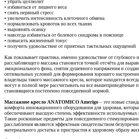
• убрать целлюлит
• избавиться от лишнего веса
• снять нервный стресс
• увеличить интенсивность клеточного обмена
• нормализовать кровоток во всех тканях
• выровнять осанку
• навсегда избавиться от болевого синдрома в пояснице
• повысить жизненный тонус
• получить удовольствие от приятных тактильных ощущений
Как показывает практика, именно удовольствие от глубокого 
расслабляющего массажа становится точкой отсчёта для выра
эмоционального фона, снятия душевного напряжения и созда
оптимальных условий для формирования хорошего настроени
владельцы такого массажного кресла, которое находится всегда
могут в полной мере рассчитывать на все вышеприведённые 
становящиеся постепенно повседневной нормой.
Массажное кресло ANATOMICO Amerigo
– это новые станд
комфорта инновационного оборудования для здоровья, которы
обеспечивают высшую степень эффективности используемых 
Такие роскошные предметы для повседневного стимулировани
расслабления являются эффектным свидетельством безупречно
материального достатка и пристрастия к здоровому образу жиз