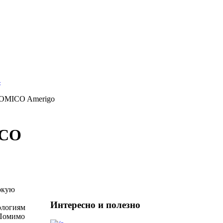
OMICO Amerigo
ICO
окую
Интересно и полезно
ологиям
 Помимо