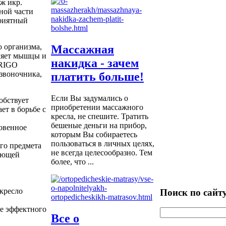
ж икр.
ной части
приятный
 организма,
Массажная
ляет мышцы и
накидка - зачем
ERIGO
звоночника,
платить больше!
Если Вы задумались о
обствует
приобретении массажного
ет в борьбе с
кресла, не спешите. Тратить
бешеные деньги на прибор,
овенное
которым Вы собираетесь
пользоваться в личных целях,
го предмета
не всегда целесообразно. Тем
жающей
более, что ...
кресло
Поиск по сайт
е эффектного
Все о