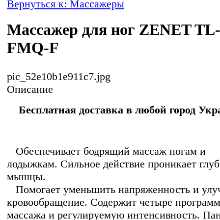
Вернуться к: Массажеры
Массажер для ног ZENET TL
FMQ-F
pic_52e10b1e911c7.jpg
Описание
Бесплатная доставка в любой город Ук
Обеспечивает бодрящий массаж ногам и
лодыжкам. Сильное действие проникает глуб
мышцы.
Помогает уменьшить напряженность и улу
кровообращение. Содержит четыре програм
массажа и регулируемую интенсивность. Па