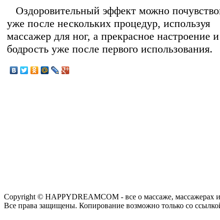
Оздоровительный эффект можно почувство
уже после нескольких процедур, используя
массажер для ног, а прекрасное настроение и
бодрость уже после первого использования.
Copyright © HAPPYDREAMCOM - все о массаже, массажерах и
Все права защищены. Копирование возможно только со ссылко